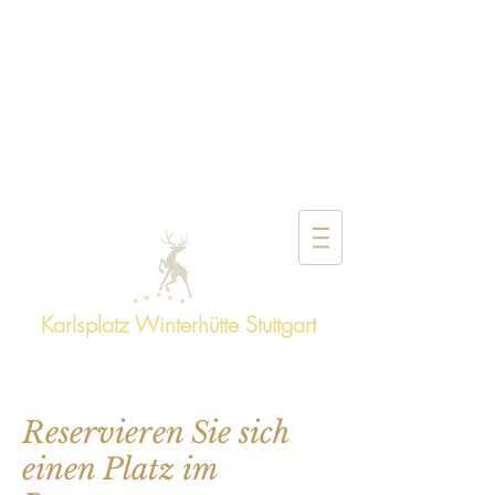
2026
wiede
r für
Sie
da!
Karlsplatz Winterhütte Stuttgart
Bald wieder in Stuttgart für Sie da!
Reservieren Sie sich
einen Platz im