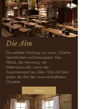
Die Alm
Die perfekte Mischung von Luxus, Charme,
Gemütlichkeit und Extravaganz: Das
Altholz, die Anmutung, die
Materialauswahl, sowie das
Zusammenspiel aus Glas, Holz und Stein
geben der Alm den unverwechselbaren
Charakter.
News